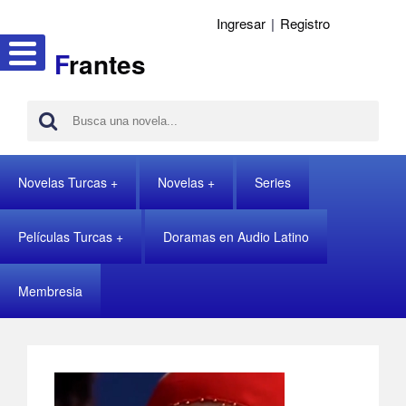
Ingresar
|
Registro
F
rantes
Novelas Turcas
Novelas
Series
Películas Turcas
Doramas en Audio Latino
Membresia