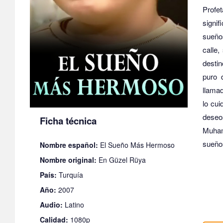
Profe
signif
sueño
calle,
desti
puro 
llama
lo cui
deseo
Ficha técnica
Muham
sueño
Nombre español:
El Sueño Más Hermoso
Nombre original:
En Güzel Rüya
País:
Turquía
Año:
2007
Audio:
Latino
Calidad:
1080p