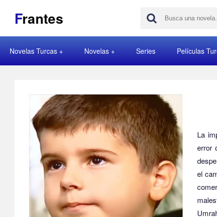
F
rantes
Novelas Turcas
Novelas
Series
Películas Tu
La im
error
despe
el cam
comer
males
Umrah