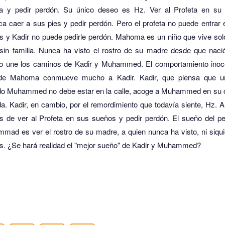
ta y pedir perdón.
Su único deseo es Hz.
Ver al Profeta en su
ica caer a sus pies y pedir perdón.
Pero el profeta no puede entrar
s y Kadir no puede pedirle perdón.
Mahoma es un niño que vive solo
 sin familia.
Nunca ha visto el rostro de su madre desde que naci
no une los caminos de Kadir y Muhammed.
El comportamiento inoc
de Mahoma conmueve mucho a Kadir.
Kadir, que piensa que u
do Muhammed no debe estar en la calle, acoge a Muhammed en su 
da.
Kadir, en cambio, por el remordimiento que todavía siente, Hz.
A
s de ver al Profeta en sus sueños y pedir perdón.
El sueño del p
mad es ver el rostro de su madre, a quien nunca ha visto, ni siqui
s.
¿Se hará realidad el "mejor sueño" de Kadir y Muhammed?