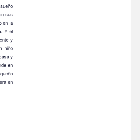
 sueño
 en sus
 en la
ó.
Y el
ente y
n niño
casa y
rde en
equeño
era en