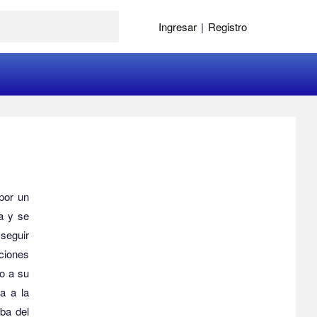
Ingresar
|
Registro
por un
a y se
 seguir
aciones
o a su
a a la
mba del