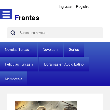
Ingresar
|
Registro
F
rantes
Novelas Turcas
Novelas
Series
Películas Turcas
Doramas en Audio Latino
Membresia