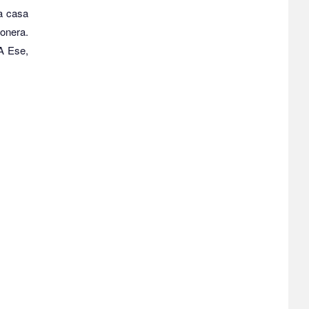
a casa
ionera.
A Ese,