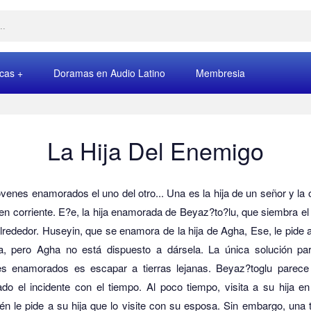
rcas
Doramas en Audio Latino
Membresia
La Hija Del Enemigo
venes enamorados el uno del otro... Una es la hija de un señor y la 
en corriente.
E?e, la hija enamorada de Beyaz?to?lu, que siembra el
lrededor.
Huseyin, que se enamora de la hija de Agha, Ese, le pide
ja, pero Agha no está dispuesto a dársela.
La única solución pa
es enamorados es escapar a tierras lejanas.
Beyaz?toglu parece
do el incidente con el tiempo.
Al poco tiempo, visita a su hija e
n le pide a su hija que lo visite con su esposa.
Sin embargo, una t