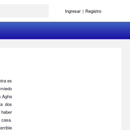
Ingresar
|
Registro
otra es
 miedo
 a Agha
ra dos
 haber
n casa.
errible