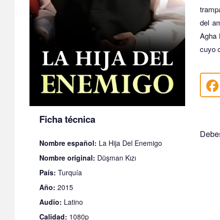
tramp
del am
Agha 
cuyo c
Ficha técnica
Debes
Nombre español:
La Hija Del Enemigo
Nombre original:
Düşman Kızı
País:
Turquía
Año:
2015
Audio:
Latino
Calidad:
1080p