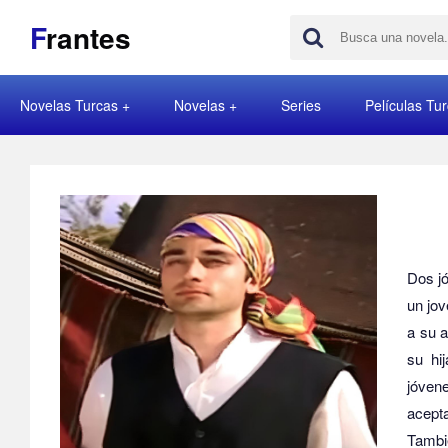
F
rantes
Novelas Turcas
Novelas
Series
Películas Tu
Dos jó
un jov
a su a
su hi
jóven
acepta
Tambié