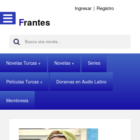
Ingresar
|
Registro
F
rantes
Novelas Turcas
Novelas
Series
Películas Turcas
Doramas en Audio Latino
Membresia