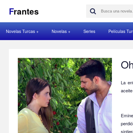
F
rantes
Novelas Turcas
Novelas
Series
Películas Tu
Oh
La en
aceite
Emine 
perdi
sintie