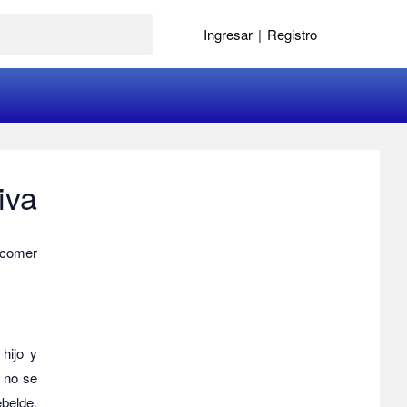
Ingresar
|
Registro
iva
 comer
hijo y
e no se
belde,