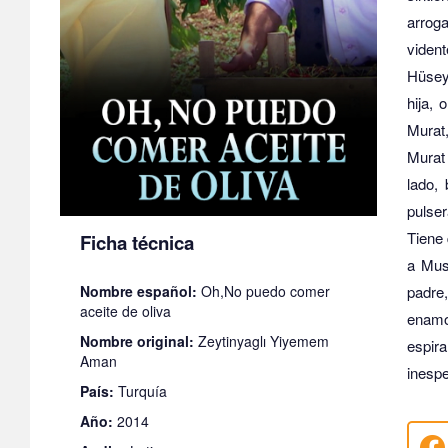
arrog
viden
Hüseyi
hija, 
Murat
Murat 
lado,
pulse
Tiene 
Ficha técnica
a Must
Nombre español:
Oh,No puedo comer
padre,
aceite de oliva
enamor
Nombre original:
Zeytinyaglı Yiyemem
espir
Aman
inesp
País:
Turquía
Año:
2014