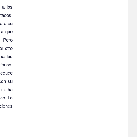
 a los
tados.
para su
ra que
.
Pero
or otro
ma las
fensa.
educe
 con su
 se ha
tas.
La
ciones