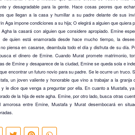
ante y desagradable para la gente.
Hace cosas peores que echar
tes que llegan a la casa y humillar a su padre delante de sus invi
n Aga impone condiciones a su hija;
O elegirá a alguien que quiera 
o Agha la casará con alguien que considere apropiado.
Emine espe
, de quien está enamorada desde hace mucho tiempo, la desee
no piensa en casarse, deambula todo el día y disfruta de su día.
P
 busca el dinero de Emine.
Cuando Murat promete matrimonio, to
ras de Emine y desaparece de la ciudad, Emine se queda sola e inde
que encontrar un futuro novio para su padre.
Se le ocurre un truco.
S
afa, un joven valiente y honorable que vino a trabajar a la granja
 y le dice que venga a preguntar por ella.
En cuanto a Mustafa, ya
ado de la hija de este agha.
Emine, por otro lado, busca otras cuen
al amorosa entre Emine, Mustafa y Murat desembocará en situa
eradas.