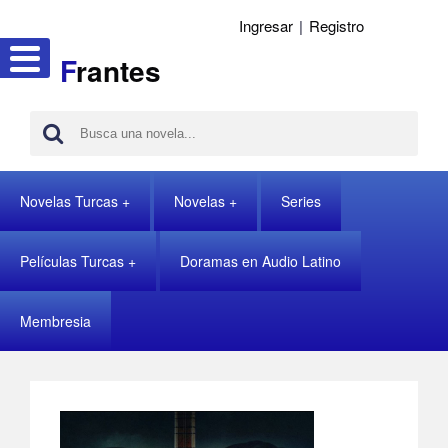
Ingresar
|
Registro
F
rantes
Novelas Turcas
Novelas
Series
Películas Turcas
Doramas en Audio Latino
Membresia