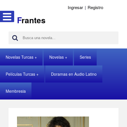
Ingresar
|
Registro
F
rantes
Novelas Turcas
Novelas
Series
Películas Turcas
Doramas en Audio Latino
Membresia