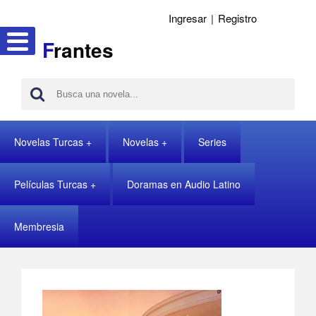
Ingresar
|
Registro
F
rantes
Novelas Turcas
Novelas
Series
Películas Turcas
Doramas en Audio Latino
Membresia