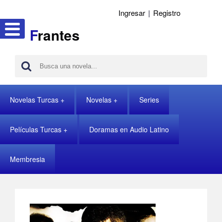
Ingresar
|
Registro
F
rantes
Novelas Turcas
Novelas
Series
Películas Turcas
Doramas en Audio Latino
Membresia