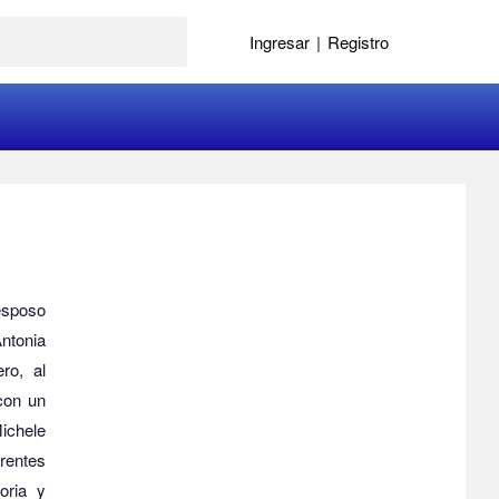
Ingresar
|
Registro
esposo
ntonia
ro, al
 con un
Michele
rentes
oria y