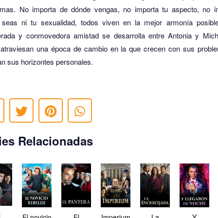
emas.
No importa de dónde vengas, no importa tu aspecto, no i
seas ni tu sexualidad, todos viven en la mejor armonía posible
erada y conmovedora amistad se desarrolla entre Antonia y Mich
 atraviesan una época de cambio en la que crecen con sus probl
n sus horizontes personales.
ies Relacionadas
l
El novicio
El
Imperium
La
Y