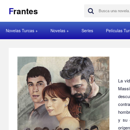
F
rantes
Novelas Turcas
Novelas
Series
Películas Tu
La vi
Massi
descu
contra
hombr
y su 
orígen