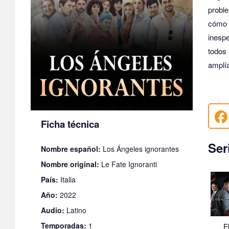
probl
cómo 
inesp
todos
amplía
Ficha técnica
Ser
Nombre español:
Los Ángeles ignorantes
Nombre original:
Le Fate Ignoranti
País:
Italia
Año:
2022
Audio:
Latino
Temporadas:
1
E