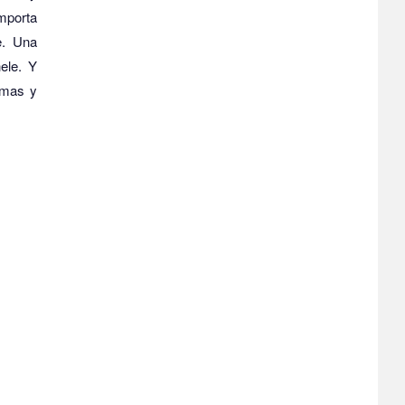
mporta
.
Una
ele.
Y
emas y