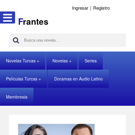
Ingresar
|
Registro
F
rantes
Novelas Turcas
Novelas
Series
Películas Turcas
Doramas en Audio Latino
Membresia