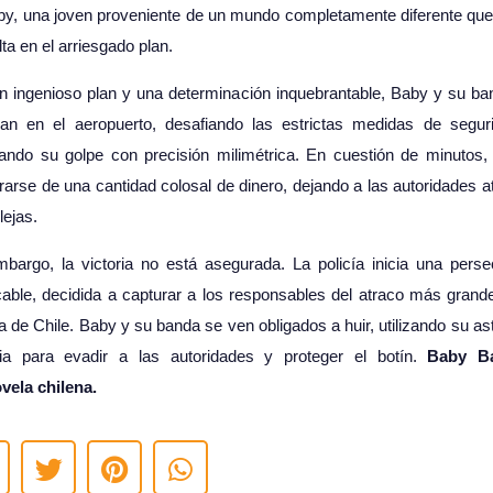
by, una joven proveniente de un mundo completamente diferente que
ta en el arriesgado plan.
n ingenioso plan y una determinación inquebrantable, Baby y su ba
ran en el aeropuerto, desafiando las estrictas medidas de segur
tando su golpe con precisión milimétrica. En cuestión de minutos, 
arse de una cantidad colosal de dinero, dejando a las autoridades a
lejas.
mbargo, la victoria no está asegurada. La policía inicia una perse
able, decidida a capturar a los responsables del atraco más grand
ia de Chile. Baby y su banda se ven obligados a huir, utilizando su as
ia para evadir a las autoridades y proteger el botín.
Baby Ba
vela chilena.