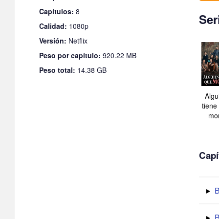
Capítulos:
8
Ser
Calidad:
1080p
Versión:
Netflix
Peso por capítulo:
920.22 MB
Peso total:
14.38 GB
Algu
tiene
mor
Capí
B
B