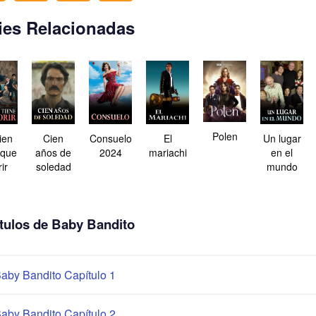
ies Relacionadas
Polen
ien
Cien
Consuelo
El
Un lugar
 que
años de
2024
mariachi
en el
ir
soledad
mundo
tulos de Baby Bandito
aby Bandito Capítulo 1
aby Bandito Capítulo 2