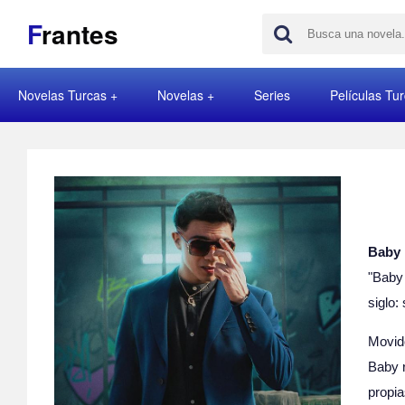
F
rantes
Novelas Turcas
Novelas
Series
Películas Tu
Baby 
"Baby 
siglo:
Movid
Baby r
propia