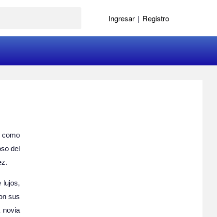
Ingresar
|
Registro
o como
oso del
ez.
lujos,
con sus
a novia