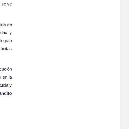
 se ve
nda se
idad y
logran
tónitas
cución
e en la
tucia y
ndito