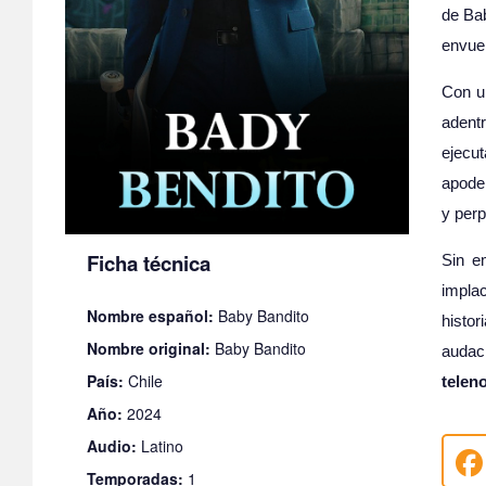
de Ba
envuel
Con u
adent
ejecu
apoder
y perp
Ficha técnica
Sin e
implac
Nombre español:
Baby Bandito
histor
Nombre original:
Baby Bandito
audac
País:
Chile
teleno
Año:
2024
Audio:
Latino
Temporadas:
1