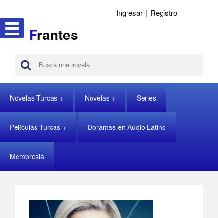
Ingresar
|
Registro
F
rantes
Novelas Turcas
Novelas
Series
Películas Turcas
Doramas en Audio Latino
Membresia