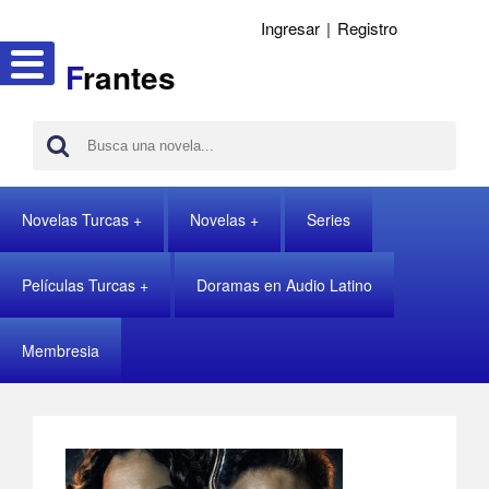
Ingresar
|
Registro
F
rantes
Novelas Turcas
Novelas
Series
Películas Turcas
Doramas en Audio Latino
Membresia