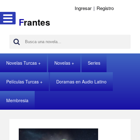
Ingresar
|
Registro
F
rantes
Novelas Turcas
Novelas
Series
Películas Turcas
Doramas en Audio Latino
Membresia