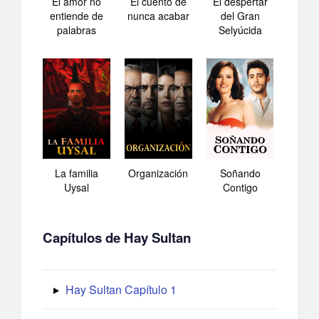
El amor no
El cuento de
El despertar
entiende de
nunca acabar
del Gran
palabras
Selyúcida
La familia
Organización
Soñando
Uysal
Contigo
Capítulos de Hay Sultan
Hay Sultan Capítulo 1