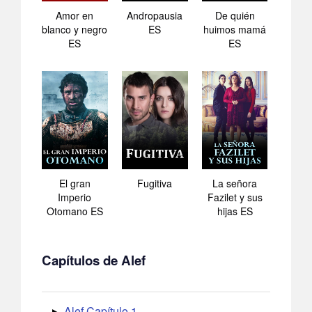
Amor en
Andropausia
De quién
blanco y negro
ES
huimos mamá
ES
ES
El gran
Fugitiva
La señora
Imperio
Fazilet y sus
Otomano ES
hijas ES
Capítulos de Alef
Alef Capítulo 1