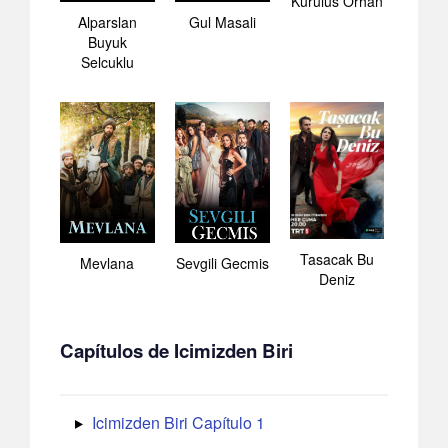
Kurulus Orhan
Alparslan
Gul Masali
Buyuk
Selcuklu
Tasacak Bu
Mevlana
Sevgili Gecmis
Deniz
Capítulos de Icimizden Biri
Icimizden Biri Capítulo 1