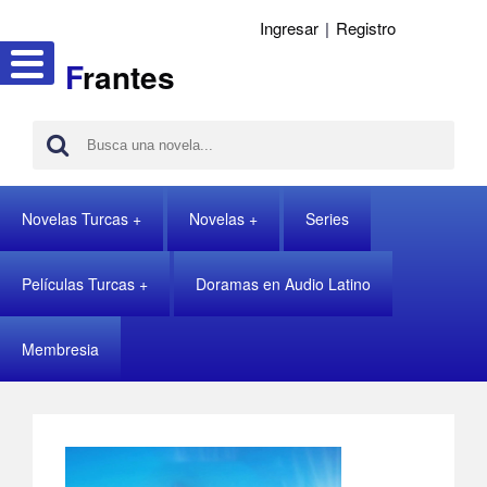
Ingresar
|
Registro
F
rantes
Novelas Turcas
Novelas
Series
Películas Turcas
Doramas en Audio Latino
Membresia