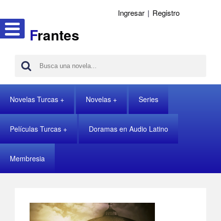
Ingresar
|
Registro
F
rantes
Novelas Turcas
Novelas
Series
Películas Turcas
Doramas en Audio Latino
Membresia