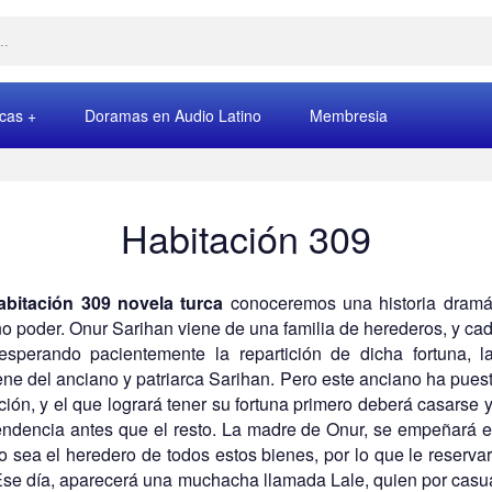
rcas
Doramas en Audio Latino
Membresia
Habitación 309
abitación 309 novela turca
conoceremos una historia dramá
o poder. Onur Sarihan viene de una familia de herederos, y ca
esperando pacientemente la repartición de dicha fortuna, l
ene del anciano y patriarca Sarihan. Pero este anciano ha pues
ción, y el que logrará tener su fortuna primero deberá casarse y
ndencia antes que el resto. La madre de Onur, se empeñará 
jo sea el heredero de todos estos bienes, por lo que le reserva
 Ese día, aparecerá una muchacha llamada Lale, quien por casu