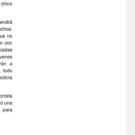
 chico
tendrá
achos.
que no
ón con
siadas
óvenes
rán a
, todo
oticia
onista
só una
 para