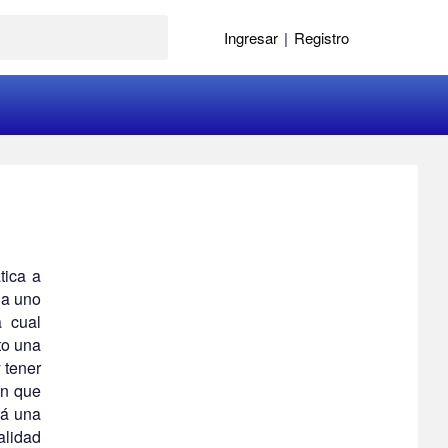
Ingresar
|
Registro
tica a
da uno
a cual
to una
 tener
en que
rá una
alidad