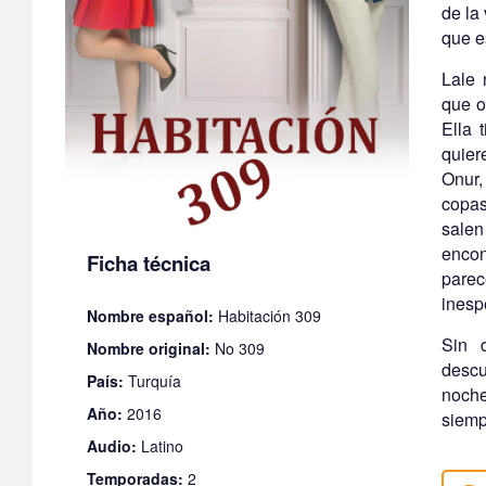
de la
que e
Lale 
que o
Ella 
quier
Onur,
copas
sale
encon
Ficha técnica
parec
inesp
Nombre español:
Habitación 309
Sin 
Nombre original:
No 309
descu
País:
Turquía
noch
Año:
2016
siemp
Audio:
Latino
Temporadas:
2