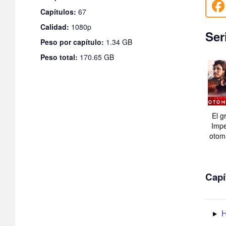
Capítulos:
67
Calidad:
1080p
Ser
Peso por capítulo:
1.34 GB
Peso total:
170.65 GB
El g
Impe
otom
Capí
H