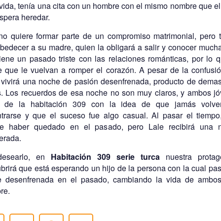
 vida, tenía una cita con un hombre con el mismo nombre que el
spera heredar.
no quiere formar parte de un compromiso matrimonial, pero 
bedecer a su madre, quien la obligará a salir y conocer much
tiene un pasado triste con las relaciones románticas, por lo 
e que le vuelvan a romper el corazón. A pesar de la confusi
 vivirá una noche de pasión desenfrenada, producto de dema
. Los recuerdos de esa noche no son muy claros, y ambos j
n de la habitación 309 con la idea de que jamás volve
trarse y que el suceso fue algo casual. Al pasar el tiempo
e haber quedado en el pasado, pero Lale recibirá una n
erada.
desearlo, en
Habitación 309 serie turca
nuestra protag
brirá que está esperando un hijo de la persona con la cual pa
e desenfrenada en el pasado, cambiando la vida de ambos
re.