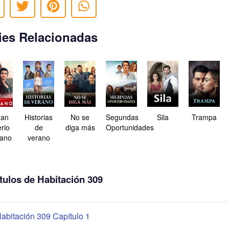
ies Relacionadas
ran
Historias
No se
Segundas
Sila
Trampa
rio
de
diga más
Oportunidades
ano
verano
tulos de Habitación 309
abitación 309 Capítulo 1