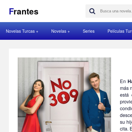
F
rantes
Novelas Turcas
Novelas
Series
Películas Tu
En
H
más n
está 
provi
condi
desce
su hi
cita.