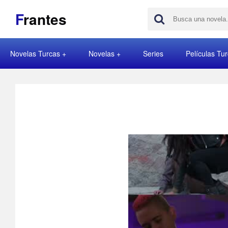
F
rantes
Novelas Turcas
Novelas
Series
Películas Tu