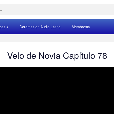
rcas
Doramas en Audio Latino
Membresia
Velo de Novia Capítulo 78