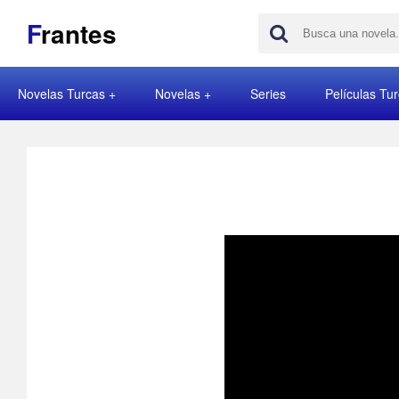
F
rantes
Novelas Turcas
Novelas
Series
Películas Tu