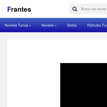
F
rantes
Novelas Turcas
Novelas
Series
Películas Tu