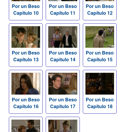
Por un Beso
Por un Beso
Por un Beso
Capítulo 10
Capítulo 11
Capítulo 12
Por un Beso
Por un Beso
Por un Beso
Capítulo 13
Capítulo 14
Capítulo 15
Por un Beso
Por un Beso
Por un Beso
Capítulo 16
Capítulo 17
Capítulo 18