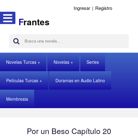
Ingresar
|
Registro
F
rantes
Novelas Turcas
Novelas
Series
Películas Turcas
Doramas en Audio Latino
Membresia
Por un Beso Capítulo 20