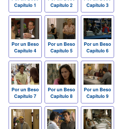
Capítulo 1
Capítulo 2
Capítulo 3
Por un Beso
Por un Beso
Por un Beso
Capítulo 4
Capítulo 5
Capítulo 6
Por un Beso
Por un Beso
Por un Beso
Capítulo 7
Capítulo 8
Capítulo 9