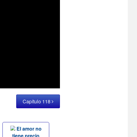
Capítulo 118
El amor no
tiene precio