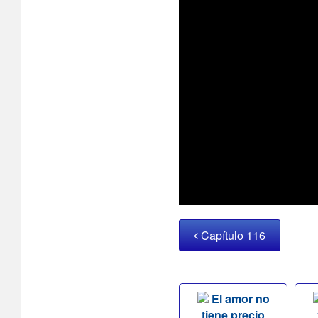
Capítulo 116
El amor no
tiene precio