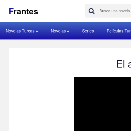
F
rantes
Novelas Turcas
Novelas
Series
Películas Tu
El 