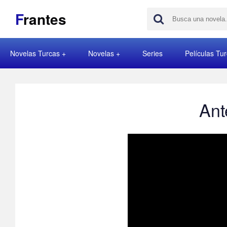
F
rantes
Novelas Turcas
Novelas
Series
Películas Tu
Ant