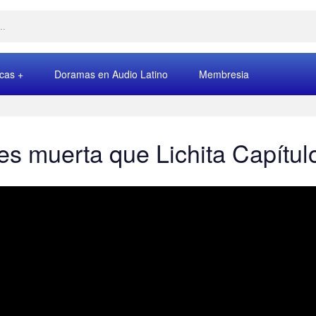
rcas
Doramas en Audio Latino
Membresia
es muerta que Lichita Capítul