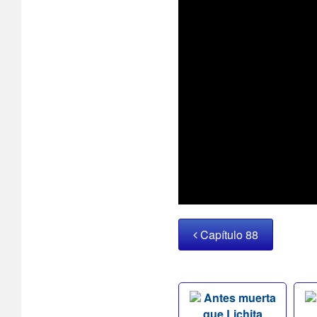
Capítulo 88
Antes muerta
que Lichita