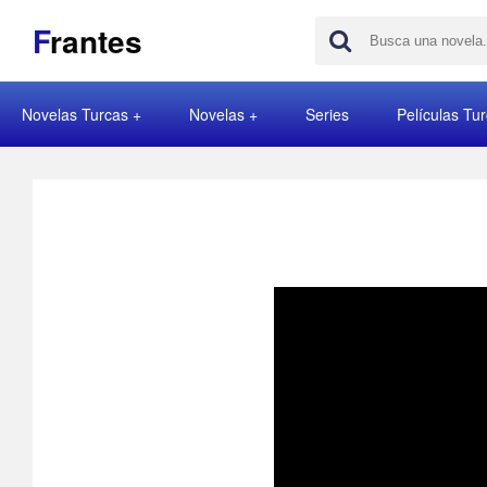
F
rantes
Novelas Turcas
Novelas
Series
Películas Tu