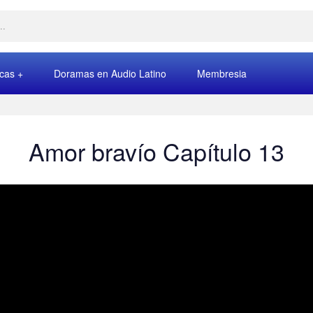
rcas
Doramas en Audio Latino
Membresia
Amor bravío Capítulo 13