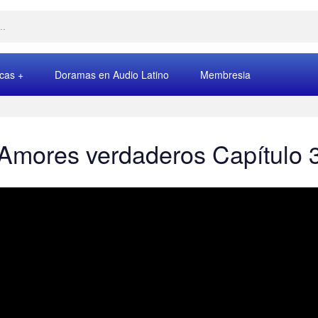
rcas
Doramas en Audio Latino
Membresia
Amores verdaderos Capítulo 