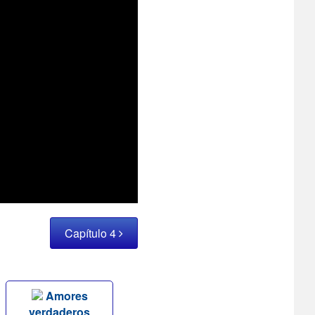
Capítulo 4
Amores
verdaderos