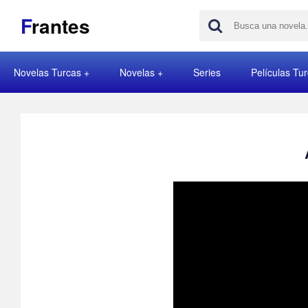
F
rantes
Novelas Turcas
Novelas
Series
Películas Tu