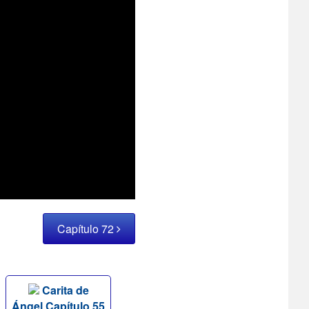
Capítulo 72
Carita de
Ángel Capítulo 55