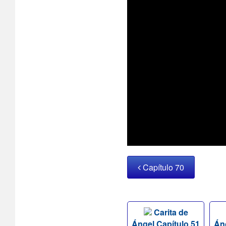
Capítulo 70
Carita de
Ángel Capítulo 51
Áng