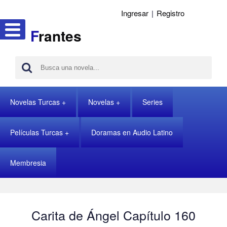
Ingresar
|
Registro
F
rantes
Novelas Turcas
Novelas
Series
Películas Turcas
Doramas en Audio Latino
Membresia
Carita de Ángel Capítulo 160