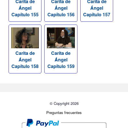
Carita de
Carita de
Carita de
Ángel
Ángel
Ángel
Capítulo 155
Capítulo 156
Capítulo 157
Carita de
Carita de
Ángel
Ángel
Capítulo 158
Capítulo 159
© Copyright 2026
Preguntas frecuentes