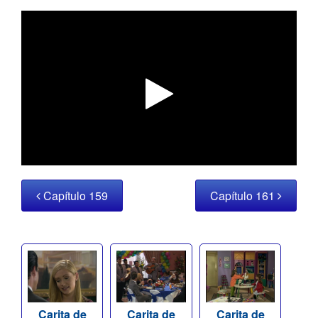
Capítulo 159
Capítulo 161
Carita de
Carita de
Carita de