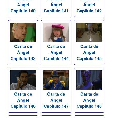
Ángel
Ángel
Ángel
Capítulo 140
Capítulo 141
Capítulo 142
Carita de
Carita de
Carita de
Ángel
Ángel
Ángel
Capítulo 143
Capítulo 144
Capítulo 145
Carita de
Carita de
Carita de
Ángel
Ángel
Ángel
Capítulo 146
Capítulo 147
Capítulo 148