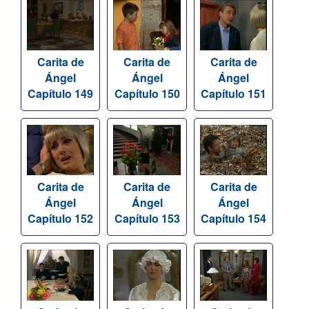
Carita de
Carita de
Carita de
Ángel
Ángel
Ángel
Capítulo 149
Capítulo 150
Capítulo 151
Carita de
Carita de
Carita de
Ángel
Ángel
Ángel
Capítulo 152
Capítulo 153
Capítulo 154