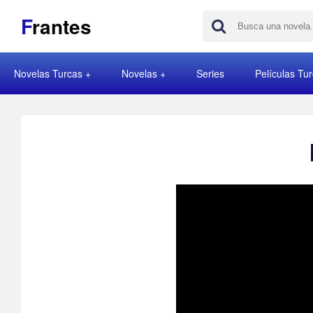
F
rantes
Novelas Turcas
Novelas
Series
Películas Tu