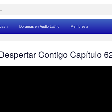
rcas
Doramas en Audio Latino
Membresia
Despertar Contigo Capítulo 6