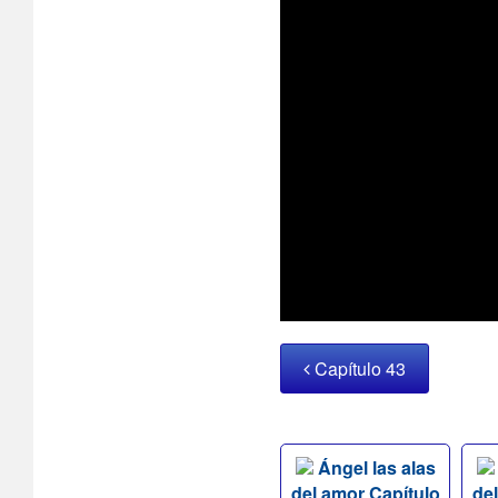
Capítulo 43
Ángel las alas
del amor Capítulo
de