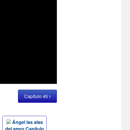
Capítulo 45
Ángel las alas
del amor Capítulo