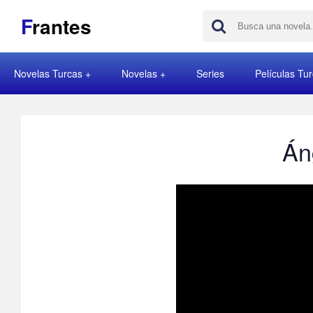
F
rantes
Novelas Turcas
Novelas
Series
Películas Tu
Án