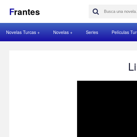
F
rantes
Novelas Turcas
Novelas
Series
Películas Tu
L