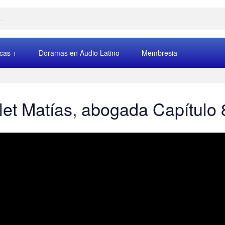
rcas
Doramas en Audio Latino
Membresia
ilet Matías, abogada Capítulo 