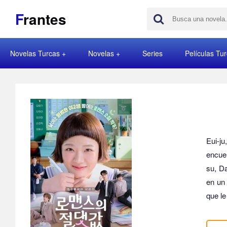
F
rantes
Novelas Turcas
Novelas
Series
Películas Tu
Eui-j
encuen
su, Da
en un 
que le