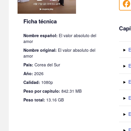
Ficha técnica
Capí
Nombre español:
El valor absoluto del
amor
E
Nombre original:
El valor absoluto del
amor
País:
Corea del Sur
E
Año:
2026
E
Calidad:
1080p
Peso por capítulo:
842.31 MB
E
Peso total:
13.16 GB
E
E