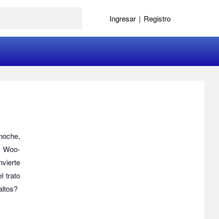
Ingresar
|
Registro
noche,
s: Woo-
nvierte
l trato
altos?