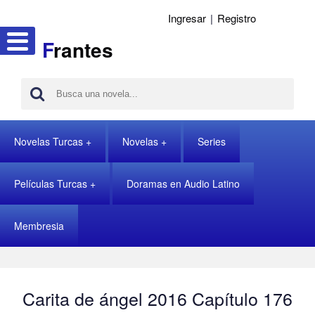
Ingresar
|
Registro
F
rantes
Novelas Turcas
Novelas
Series
Películas Turcas
Doramas en Audio Latino
Membresia
Carita de ángel 2016 Capítulo 176