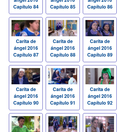
Capítulo 84
Capítulo 85
Capítulo 86
Carita de
Carita de
Carita de
ángel 2016
ángel 2016
ángel 2016
Capítulo 87
Capítulo 88
Capítulo 89
Carita de
Carita de
Carita de
ángel 2016
ángel 2016
ángel 2016
Capítulo 90
Capítulo 91
Capítulo 92