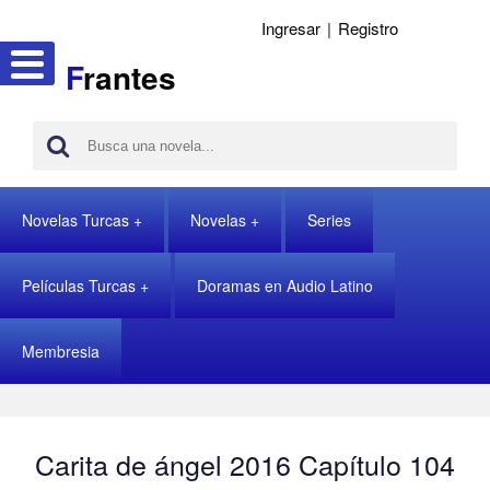
Ingresar
|
Registro
F
rantes
Novelas Turcas
Novelas
Series
Películas Turcas
Doramas en Audio Latino
Membresia
Carita de ángel 2016 Capítulo 104