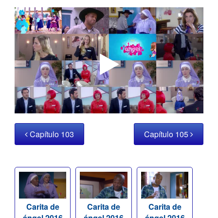
Capítulo 103
Capítulo 105
Carita de
Carita de
Carita de
ángel 2016
ángel 2016
ángel 2016