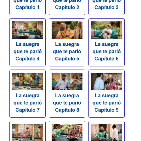
Capítulo 1
Capítulo 2
Capítulo 3
La suegra
La suegra
La suegra
que te parió
que te parió
que te parió
Capítulo 4
Capítulo 5
Capítulo 6
La suegra
La suegra
La suegra
que te parió
que te parió
que te parió
Capítulo 7
Capítulo 8
Capítulo 9