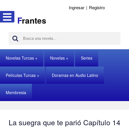
Ingresar
|
Registro
F
rantes
Novelas Turcas
Novelas
Series
Películas Turcas
Doramas en Audio Latino
Membresia
La suegra que te parió Capítulo 14