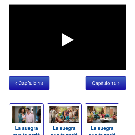
Capítulo 13
Capítulo 15
La suegra
La suegra
La suegra
que te parió
que te parió
que te parió