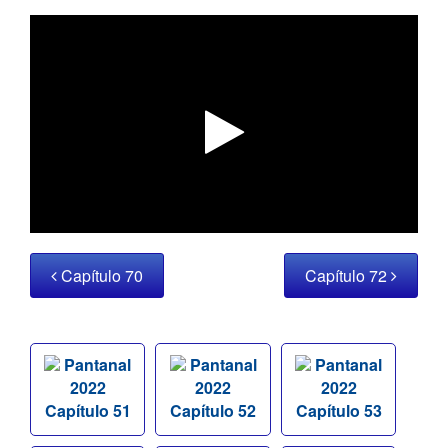
Capítulo 70
Capítulo 72
Pantanal
Pantanal
Pantanal
2022
2022
2022
Capítulo 51
Capítulo 52
Capítulo 53