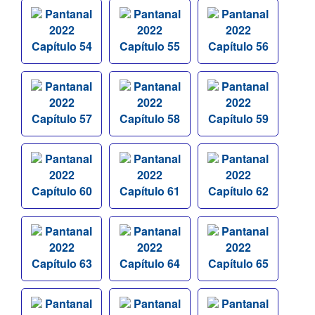
Pantanal
Pantanal
Pantanal
2022
2022
2022
Capítulo 54
Capítulo 55
Capítulo 56
Pantanal
Pantanal
Pantanal
2022
2022
2022
Capítulo 57
Capítulo 58
Capítulo 59
Pantanal
Pantanal
Pantanal
2022
2022
2022
Capítulo 60
Capítulo 61
Capítulo 62
Pantanal
Pantanal
Pantanal
2022
2022
2022
Capítulo 63
Capítulo 64
Capítulo 65
Pantanal
Pantanal
Pantanal