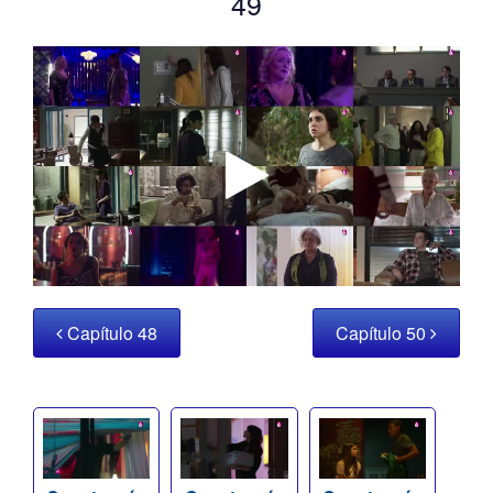
49
Capítulo 48
Capítulo 50