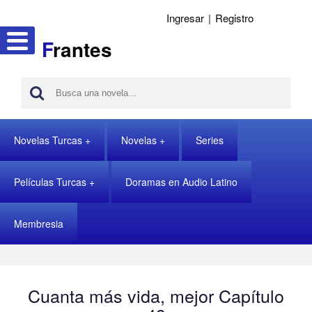
Ingresar
|
Registro
F
rantes
Novelas Turcas
Novelas
Series
Películas Turcas
Doramas en Audio Latino
Membresia
Cuanta más vida, mejor Capítulo