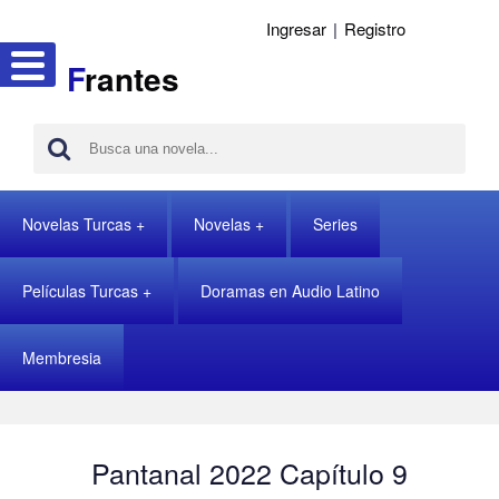
Ingresar
|
Registro
F
rantes
Novelas Turcas
Novelas
Series
Películas Turcas
Doramas en Audio Latino
Membresia
Pantanal 2022 Capítulo 9