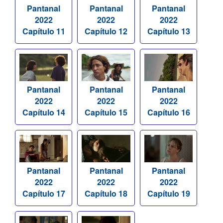
Pantanal
Pantanal
Pantanal
2022
2022
2022
Capítulo 11
Capítulo 12
Capítulo 13
Pantanal
Pantanal
Pantanal
2022
2022
2022
Capítulo 14
Capítulo 15
Capítulo 16
Pantanal
Pantanal
Pantanal
2022
2022
2022
Capítulo 17
Capítulo 18
Capítulo 19