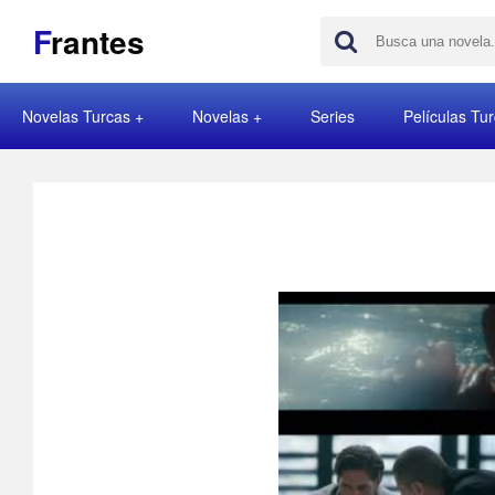
F
rantes
Novelas Turcas
Novelas
Series
Películas Tu