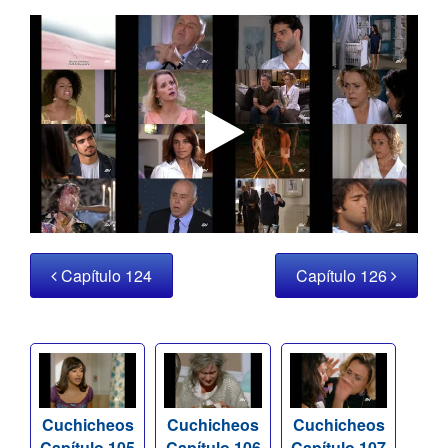
Capítulo 124
Capítulo 126
Cuchicheos
Cuchicheos
Cuchicheos
Capítulo 105
Capítulo 106
Capítulo 107