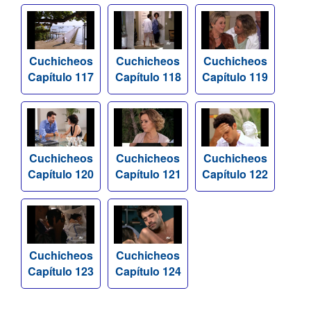
Cuchicheos
Cuchicheos
Cuchicheos
Capítulo 117
Capítulo 118
Capítulo 119
Cuchicheos
Cuchicheos
Cuchicheos
Capítulo 120
Capítulo 121
Capítulo 122
Cuchicheos
Cuchicheos
Capítulo 123
Capítulo 124