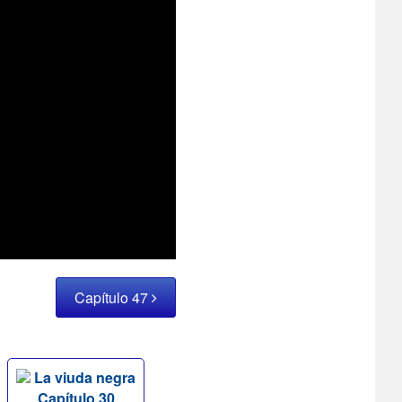
Capítulo 47
La viuda negra
Capítulo 30