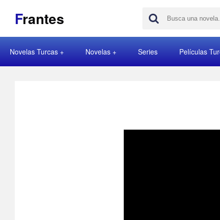
F
rantes
Novelas Turcas
Novelas
Series
Películas Tu