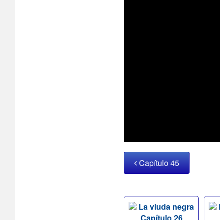
Capítulo 45
La viuda negra
Capítulo 26