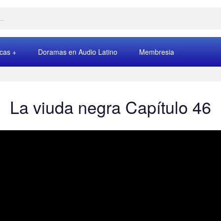
rcas
Doramas en Audio Latino
Membresia
La viuda negra Capítulo 46