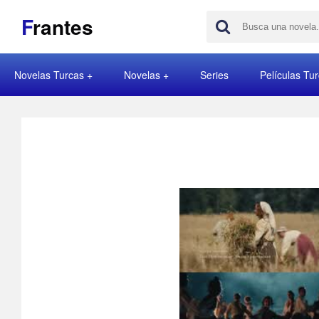
F
rantes
Novelas Turcas
Novelas
Series
Películas Tu