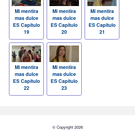
Mi mentira
Mi mentira
Mi mentira
mas dulce
mas dulce
mas dulce
ES Capítulo
ES Capítulo
ES Capítulo
19
20
21
Mi mentira
Mi mentira
mas dulce
mas dulce
ES Capítulo
ES Capítulo
22
23
© Copyright 2026