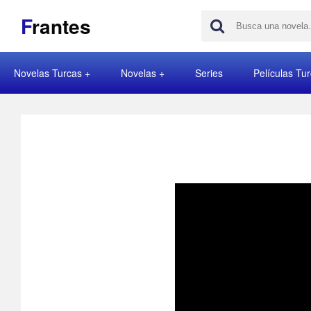
F
rantes
Novelas Turcas
Novelas
Series
Películas Tu