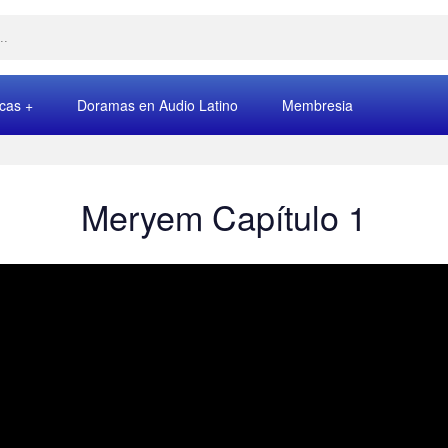
rcas
Doramas en Audio Latino
Membresia
Meryem Capítulo 1