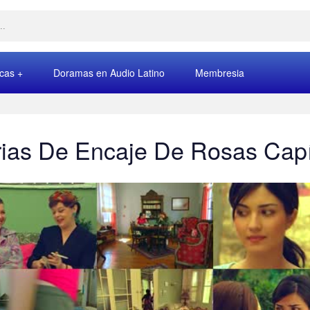
rcas
Doramas en Audio Latino
Membresia
rias De Encaje De Rosas Capí