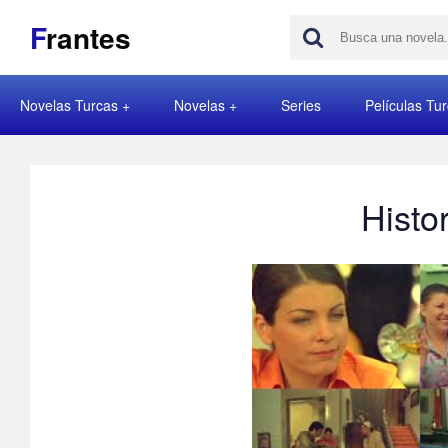
F
rantes
Novelas Turcas
Novelas
Series
Películas Tu
Histo