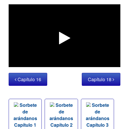
Capítulo 16
Capítulo 18
Sorbete
Sorbete
Sorbete
de
de
de
arándanos
arándanos
arándanos
Capítulo 1
Capítulo 2
Capítulo 3