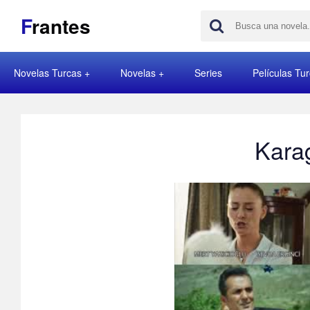
F
rantes
Novelas Turcas
Novelas
Series
Películas Tu
Karag