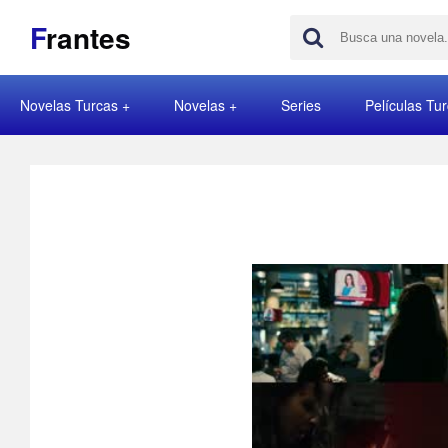
F
rantes
Novelas Turcas
Novelas
Series
Películas Tu